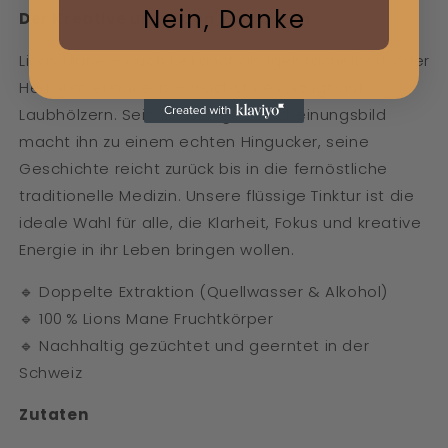
Nein, Danke
Der Kreative unter den Vitalpilzen
Lions Mane – auch bekannt als Igelstachelbart oder
Hericium erinaceus – wächst bevorzugt auf
Laubhölzern. Sein flauschiges Erscheinungsbild
macht ihn zu einem echten Hingucker, seine
Geschichte reicht zurück bis in die fernöstliche
traditionelle Medizin. Unsere flüssige Tinktur ist die
ideale Wahl für alle, die Klarheit, Fokus und kreative
Energie in ihr Leben bringen wollen.
🔹 Doppelte Extraktion (Quellwasser & Alkohol)
🔹 100 % Lions Mane Fruchtkörper
🔹 Nachhaltig gezüchtet und geerntet in der
Schweiz
Zutaten