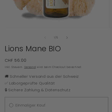
Medien
M
1
2
in
in
von
1
/
5
Modal
M
öffnen
ö
Lions Mane BIO
Normaler
CHF 56.00
Preis
Inkl. Steuern.
Versand
wird beim Checkout berechnet
🚚
Schneller Versand aus der Schweiz
✅
Laborgeprüfte Qualität
🔒
Sichere Zahlung & Datenschutz
Einmaliger Kauf